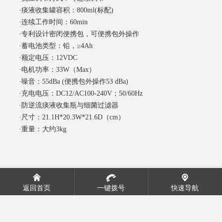
·痰液收集罐容积：800ml(标配)
·连续工作时间：60min
·专利设计密闭便携包，可便携包外操作
·蓄电池类型：铅，≥4Ah
·额定电压：12VDC
·电机功率：33W（Max）
·噪音：55dBa (便携包外操作53 dBa)
·充电电压：DC12/AC100-240V；50/60Hz
·防逆流痰液收集瓶与细菌过滤器
·尺寸：21.1H*20.3W*21.6D（cm）
·重量：大约3kg
高流量湿化仪主机
空气波压力治疗仪
返回首页
一键拨号
快速导航