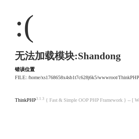
:(
无法加载模块:Shandong
错误位置
FILE: /home/xs1768658x4sb1t7c628j6k5/wwwroot/ThinkPH
3.1.3
ThinkPHP
{ Fast & Simple OOP PHP Framework } -- 