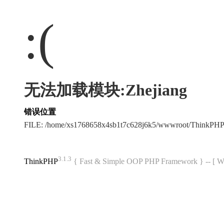
:(
无法加载模块:Zhejiang
错误位置
FILE: /home/xs1768658x4sb1t7c628j6k5/wwwroot/ThinkPH
3.1.3
ThinkPHP
{ Fast & Simple OOP PHP Framework } -- 