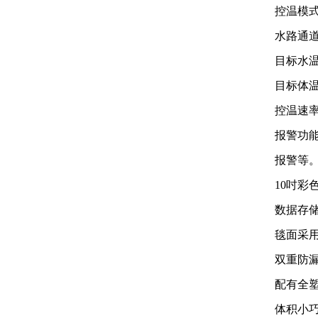
控温
模
水路通
目标水
目标体
控温速率
报警功
报警等
10吋
数据存
毯面采
双重防
配有全
体积小