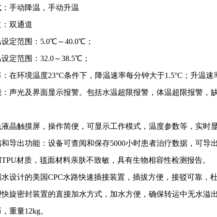
式：手动
降温，手动升温
道：
双
通道
温设定范围：
5.0℃～40.0℃；
温设定范围
：
32.0～38.5℃；
：在环境温度23
°
C条件下，降温速率每分钟大于1.5
°
C；升温速
能：声光及界面显示报警。包括水温超限报警，体温超限报警，
。
彩色液晶触摸屏，操作简便，可显示工作模式，
温度参数
等
，实时
储
和导出
功能：设备可查阅和保存
5000小时
患者治疗数据
，可
导
用
TPU材质，毯面材料亲肤不致敏，具有生物相容性检测报告。
漏水设计的
美国
CPC
水路快速插接装置
，插拔方便，接驳可靠，
塑快旋密封装置的直接加水方式，加水方便，确保转运中无水溢
巧
，重量
12
kg。