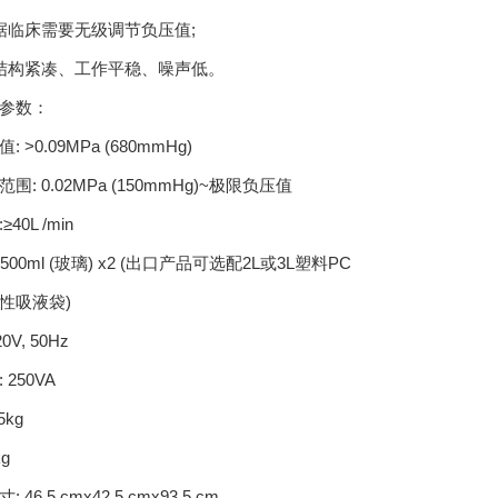
据临床需要无级调节负压值;
结构紧凑、工作平稳、噪声低。
参数：
 >0.09MPa (680mmHg)
围: 0.02MPa (150mmHg)~极限负压值
40L /min
2500ml (玻璃) x2 (出口产品可选配2L或3L塑料PC
性吸液袋)
0V, 50Hz
250VA
5kg
kg
46.5 cmx42.5 cmx93.5 cm