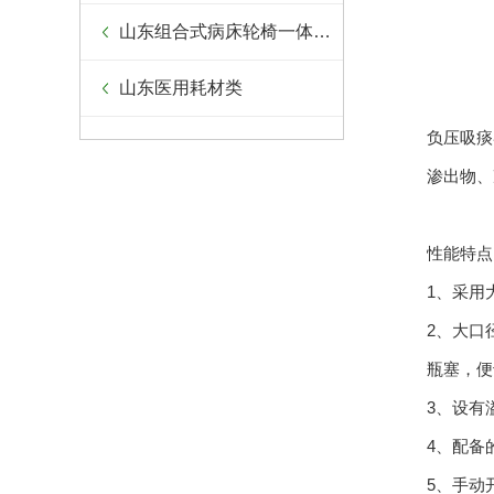
山东组合式病床轮椅一体设备
山东医用耗材类
负压吸痰
渗出物、
性能特点
1、采用
2、大口
瓶塞，便
3、设有
4、配备
5、手动