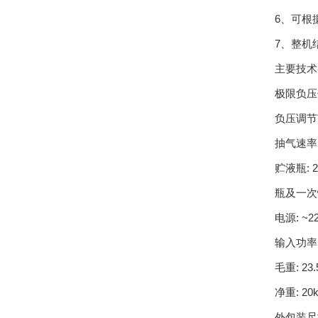
6、可根
7、整机
主要技术
极限负压值:
负压调节范
抽气速率:≥
贮液瓶: 
瓶及一次
电源: ~22
输入功率: 
毛重: 23.
净重: 20
外包装尺寸: 